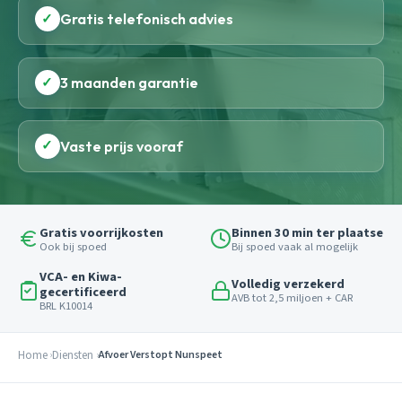
✓
Gratis telefonisch advies
✓
3 maanden garantie
✓
Vaste prijs vooraf
Gratis voorrijkosten
Binnen 30 min ter plaatse
Ook bij spoed
Bij spoed vaak al mogelijk
VCA- en Kiwa-
Volledig verzekerd
gecertificeerd
AVB tot 2,5 miljoen + CAR
BRL K10014
Home
Diensten
Afvoer Verstopt Nunspeet