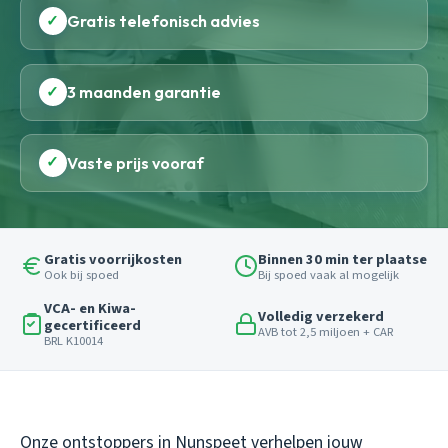
✓
Gratis telefonisch advies
✓
3 maanden garantie
✓
Vaste prijs vooraf
Gratis voorrijkosten
Binnen 30 min ter plaatse
Ook bij spoed
Bij spoed vaak al mogelijk
VCA- en Kiwa-
Volledig verzekerd
gecertificeerd
AVB tot 2,5 miljoen + CAR
BRL K10014
Onze ontstoppers in Nunspeet verhelpen jouw